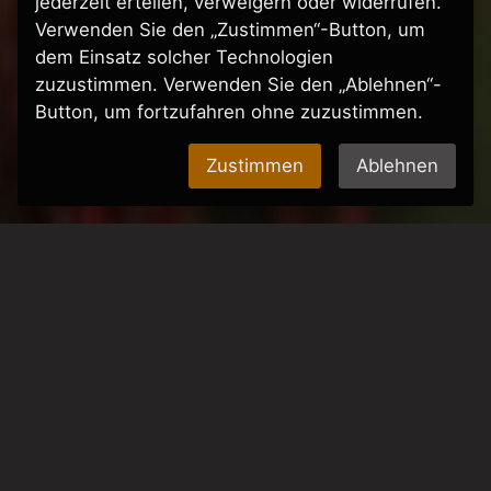
Liveclub
jederzeit erteilen, verweigern oder widerrufen.
Verwenden Sie den „Zustimmen“-Button, um
dem Einsatz solcher Technologien
zuzustimmen. Verwenden Sie den „Ablehnen“-
Livemusik seit 1999
Button, um fortzufahren ohne zuzustimmen.
Zustimmen
Ablehnen
Bevorstehende Veranstaltungen